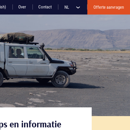
ish)
Over
Contact
NL
Offerte aanvragen
ips en informatie