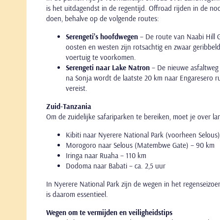
is het uitdagendst in de regentijd. Offroad rijden in de no
doen, behalve op de volgende routes:
Serengeti’s hoofdwegen
– De route van Naabi Hill 
oosten en westen zijn rotsachtig en zwaar geribbel
voertuig te voorkomen.
Serengeti naar Lake Natron
– De nieuwe asfaltweg 
na Sonja wordt de laatste 20 km naar Engaresero ru
vereist.
Zuid-Tanzania
Om de zuidelijke safariparken te bereiken, moet je over la
Kibiti naar Nyerere National Park (voorheen Selous
Morogoro naar Selous (Matembwe Gate) – 90 km
Iringa naar Ruaha – 110 km
Dodoma naar Babati – ca. 2,5 uur
In Nyerere National Park zijn de wegen in het regenseizoe
is daarom essentieel.
Wegen om te vermijden en veiligheidstips