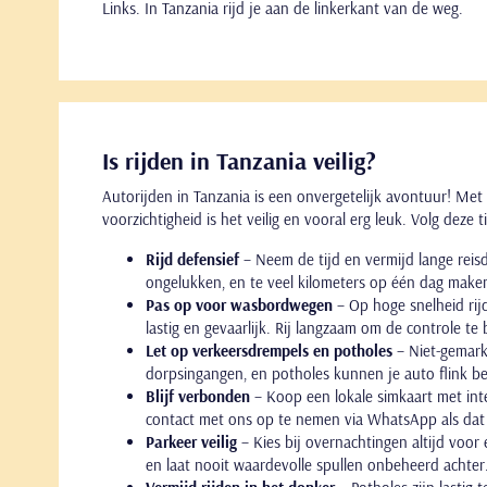
Links. In Tanzania rijd je aan de linkerkant van de weg.
Is rijden in Tanzania veilig?
Autorijden in Tanzania is een onvergetelijk avontuur! Met
voorzichtigheid is het veilig en vooral erg leuk. Volg deze
Rijd defensief
– Neem de tijd en vermijd lange rei
ongelukken, en te veel kilometers op één dag maken j
Pas op voor wasbordwegen
– Op hoge snelheid ri
lastig en gevaarlijk. Rij langzaam om de controle t
Let op verkeersdrempels en potholes
– Niet-gemark
dorpsingangen, en potholes kunnen je auto flink bes
Blijf verbonden
– Koop een lokale simkaart met in
contact met ons op te nemen via WhatsApp als dat 
Parkeer veilig
– Kies bij overnachtingen altijd voor 
en laat nooit waardevolle spullen onbeheerd achter