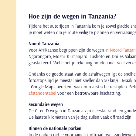
Hoe zijn de wegen in Tanzania?
Tijdens het autorijden in Tanzania kom je zowel gladde sn
je moet weten om je route veilig te plannen en verrassin
Noord-Tanzania
Voor Afrikaanse begrippen zijn de wegen in
Noord-Tanzan
Ngorongoro, Moshi, Kilimanjaro, Lushoto en Dar es Salaam
geasfalteerd. Wel moet je rekening houden met veel verke
Ondanks de goede staat van de asfaltwegen ligt de snelh
fotostops rijd je meestal niet sneller dan 50 km/u. Maak n
- Google Maps berekent vaak onrealistische reistijden. Be
afstandentabel
voor een betrouwbare inschatting.
Secundaire wegen
De C- en D-wegen in Tanzania zijn meestal zand- en grin
De laatste kilometers van je dag zullen vaak offroad zijn.
Binnen de nationale parken
In de parken rijd je voornamelijk offroad over zandwegen. 