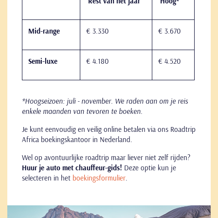
Rest van het jaar
Hoog*
eenvoudig maar gezellig guesthouse – de enige accommodatie
in dit afgelegen stadje.
Mid-range
€ 3.330
€ 3.670
Semi-luxe
€ 4.180
€ 4.520
*Hoogseizoen: juli - november. We raden aan om je reis
enkele maanden van tevoren te boeken.
Je kunt eenvoudig en veilig online betalen via ons Roadtrip
Africa boekingskantoor in Nederland.
Wel op avontuurlijke roadtrip maar liever niet zelf rijden?
Huur je auto met chauffeur-gids!
Deze optie kun je
selecteren in het
boekingsformulier
.
Go