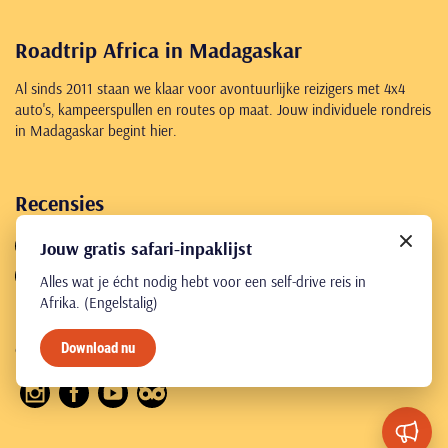
Roadtrip Africa in Madagaskar
Al sinds 2011 staan we klaar voor avontuurlijke reizigers met 4x4
auto's, kampeerspullen en routes op maat. Jouw individuele rondreis
in Madagaskar begint hier.
Recensies
4,8
461 reviews
Jouw gratis safari-inpaklijst
4,9
71 reviews
Alles wat je écht nodig hebt voor een self-drive reis in
Afrika. (Engelstalig)
Download nu
© Roadtrip Africa 2026
Algemene voorwaarden