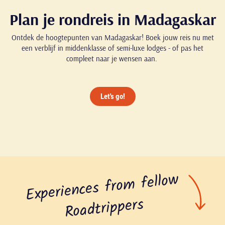
Plan je rondreis in Madagaskar
Ontdek de hoogtepunten van Madagaskar! Boek jouw reis nu met
een verblijf in middenklasse of semi-luxe lodges - of pas het
compleet naar je wensen aan.
Let's go!
Experiences fro
m fello
w
Roadtrippers