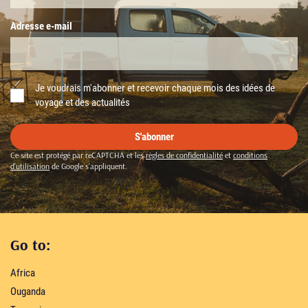
Adresse e-mail
Je voudrais m'abonner et recevoir chaque mois des idées de
voyage et des actualités
S'abonner
Ce site est protégé par reCAPTCHA et les
règles de confidentialité
et
conditions
d'utilisation
de Google s'appliquent.
Go to:
Africa
Ouganda