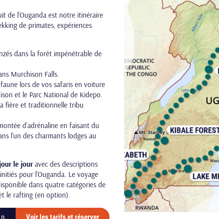
t de l’Ouganda est notre itinéraire
rekking de primates, expériences
anzés dans la forêt impénétrable de
ans Murchison Falls.
faune lors de vos safaris en voiture
son et le Parc National de Kidepo.
 fière et traditionnelle tribu
 montée d’adrénaline en faisant du
dans l’un des charmants lodges au
jour le jour
avec des descriptions
’initiés pour l’Ouganda. Le voyage
disponible dans quatre catégories de
et le rafting (en option).
.p.
Voir les tarifs et réserver