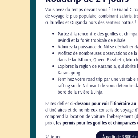
Vous avez du temps devant vous ? Le Grand Circui
de voyage le plus populaire, combinant safaris, t
culturelles et Ouganda hors des sentiers battus !
Partez à la rencontre des gorilles et chimp
Bwindi et la forêt tropicale de Kibale.
Admirez la puissance du Nil se déchaîner d
Profitez de nombreuses observations de la 
dans le lac Mburo, Queen Elizabeth, Murchi
Explorez la région de Karamoja, qui abrite la
Karamajong.
Terminez votre road trip par une véritable
rafting sur le Nil avant de vous détendre 
bord de la rivière à Jinja.
Faites défiler
ci-dessous pour voir l’itinéraire au 
d’itinéraires et de nombreux conseils de voyage d
comprend la location de voiture, l’hébergement (
prix),
les permis pour les gorilles et chimpanzés
24 jours
À partir de 3 800 € p