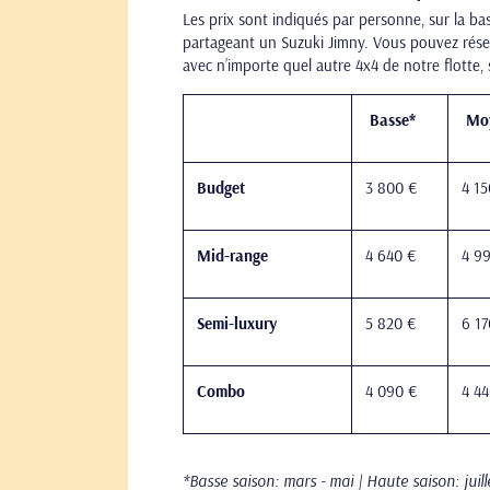
Les prix sont indiqués par personne, sur la b
partageant un Suzuki Jimny. Vous pouvez rése
avec n’importe quel autre 4x4 de notre flotte, 
Basse*
Mo
Budget
3 800 €
4 15
Mid-range
4 640 €
4 9
Semi-luxury
5 820 €
6 17
Combo
4 090 €
4 4
*Basse saison: mars - mai | Haute saison: juil