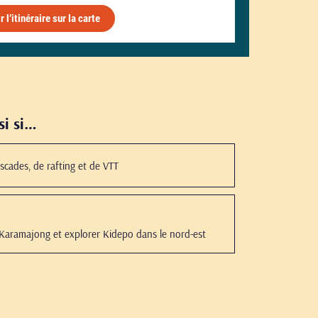
r l’itinéraire sur la carte
si si…
scades, de rafting et de VTT
s Karamajong et explorer Kidepo dans le nord-est