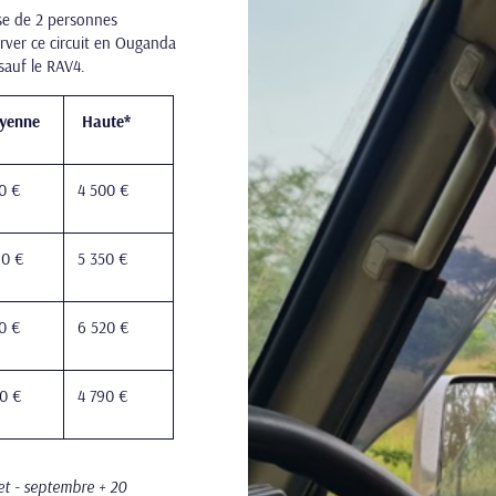
ase de 2 personnes
rver ce circuit en Ouganda
sauf le RAV4.
yenne
Haute*
0 €
4 500 €
90 €
5 350 €
0 €
6 520 €
40 €
4 790 €
let - septembre + 20