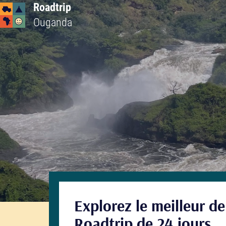
Roadtrip
Ouganda
Explorez le meilleur d
Roadtrip de 24 jours