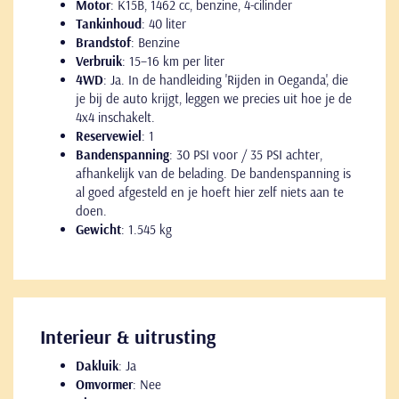
Motor
: K15B, 1462 cc, benzine, 4-cilinder
Tankinhoud
: 40 liter
Brandstof
: Benzine
Verbruik
: 15–16 km per liter
4WD
: Ja. In de handleiding 'Rijden in Oeganda', die
je bij de auto krijgt, leggen we precies uit hoe je de
4x4 inschakelt.
Reservewiel
: 1
Bandenspanning
: 30 PSI voor / 35 PSI achter,
afhankelijk van de belading. De bandenspanning is
al goed afgesteld en je hoeft hier zelf niets aan te
doen.
Gewicht
: 1.545 kg
Interieur & uitrusting
Dakluik
: Ja
Omvormer
: Nee