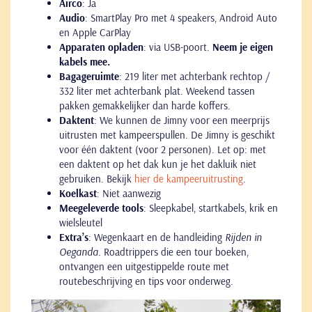
Airco
: Ja
Audio
: SmartPlay Pro met 4 speakers, Android Auto
en Apple CarPlay
Apparaten opladen
: via USB-poort.
Neem je eigen
kabels mee.
Bagageruimte
: 219 liter met achterbank rechtop /
332 liter met achterbank plat. Weekend tassen
pakken gemakkelijker dan harde koffers.
Daktent
: We kunnen de Jimny voor een meerprijs
uitrusten met kampeerspullen. De Jimny is geschikt
voor één daktent (voor 2 personen). Let op: met
een daktent op het dak kun je het dakluik niet
gebruiken. Bekijk
hier de kampeeruitrusting
.
Koelkast
: Niet aanwezig
Meegeleverde tools
: Sleepkabel, startkabels, krik en
wielsleutel
Extra’s
: Wegenkaart en de handleiding
Rijden in
Oeganda.
Roadtrippers die een tour boeken,
ontvangen een uitgestippelde route met
routebeschrijving en tips voor onderweg.