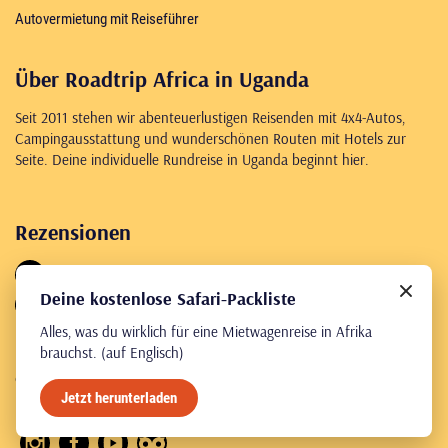
Autovermietung mit Reiseführer
Über Roadtrip Africa in Uganda
Seit 2011 stehen wir abenteuerlustigen Reisenden mit 4x4-Autos,
Campingausstattung und wunderschönen Routen mit Hotels zur
Seite. Deine individuelle Rundreise in Uganda beginnt hier.
Rezensionen
4,9
403 reviews
Deine kostenlose Safari-Packliste
4,8
226 reviews
Alles, was du wirklich für eine Mietwagenreise in Afrika
brauchst. (auf Englisch)
© Roadtrip Africa 2026
Allgemeine Geschäftsbedingungen
Jetzt herunterladen
Impressum