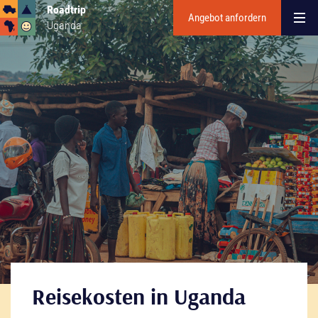
Roadtrip
Angebot anfordern
Uganda
Reisekosten in Uganda